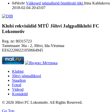
04
Veebr
Väikesed jalgpallurid õnnitlesid riiki
Irina Kablukova
2018-02-04 20:43:07
Klubi rekvisiidid
MTÜ Jõhvi Jalgpalliklubi FC
Lokomotiv
Reg. nr: 80315723
Tammsaare 36a - 2, Jõhvi, Ida-Virumaa
EE622200221050664945
Klubist
Jõhvi jalgpallikool
Staadion
Fotod
Videod
Kontaktid
© 2026 Jõhvi FC Lokomotiv. All Rights Reserved.
Go Top