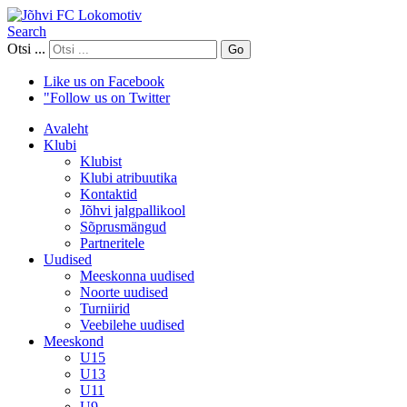
Search
Otsi ...
Go
Like us on Facebook
"Follow us on Twitter
Avaleht
Klubi
Klubist
Klubi atribuutika
Kontaktid
Jõhvi jalgpallikool
Sõprusmängud
Partneritele
Uudised
Meeskonna uudised
Noorte uudised
Turniirid
Veebilehe uudised
Meeskond
U15
U13
U11
U9