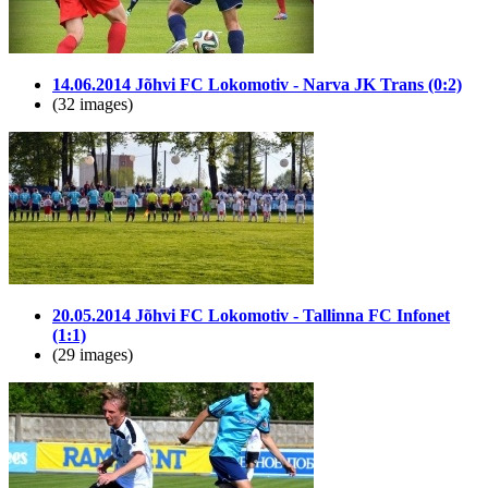
14.06.2014 Jõhvi FC Lokomotiv - Narva JK Trans (0:2)
(32 images)
20.05.2014 Jõhvi FC Lokomotiv - Tallinna FC Infonet
(1:1)
(29 images)