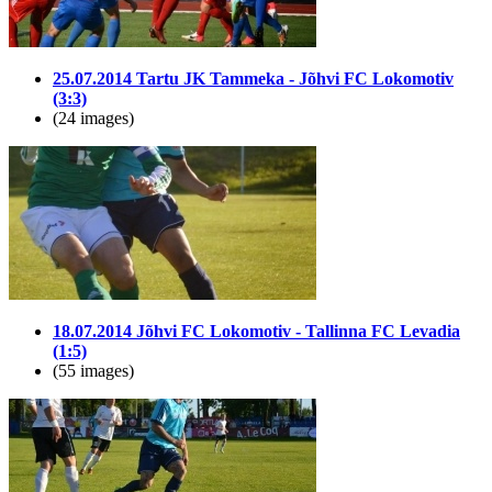
25.07.2014 Tartu JK Tammeka - Jõhvi FC Lokomotiv
(3:3)
(24 images)
18.07.2014 Jõhvi FC Lokomotiv - Tallinna FC Levadia
(1:5)
(55 images)