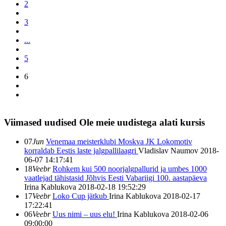
2
3
...
5
6
Viimased uudised
Ole meie uudistega alati kursis
07
Jun
Venemaa meisterklubi Moskva JK Lokomotiv
korraldab Eestis laste jalgpallilaagri
Vladislav Naumov
2018-
06-07 14:17:41
18
Veebr
Rohkem kui 500 noorjalgpallurid ja umbes 1000
vaatlejad tähistasid Jõhvis Eesti Vabariigi 100. aastapäeva
Irina Kablukova
2018-02-18 19:52:29
17
Veebr
Loko Cup jätkub
Irina Kablukova
2018-02-17
17:22:41
06
Veebr
Uus nimi – uus elu!
Irina Kablukova
2018-02-06
09:00:00