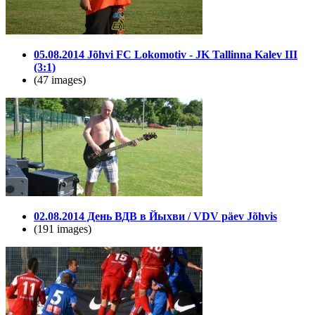
05.08.2014 Jõhvi FC Lokomotiv - JK Tallinna Kalev III
(3:1)
(47 images)
02.08.2014 День ВДВ в Йыхви / VDV päev Jõhvis
(191 images)