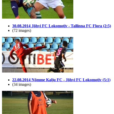
30.08.2014 Jõhvi FC Lokomotiv - Tallinna FC Flora (2:5)
(72 images)
22.08.2014 Nõmme Kalju FC - Jõhvi FC Lokomotiv (5:1)
(34 images)