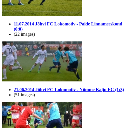
11.07.2014 Jõhvi FC Lokomotiv - Paide Linnameeskond
(0:0)
(22 images)
21.06.2014 Jõhvi FC Lokomotiv - Nõmme Kalju FC (1:3)
(51 images)