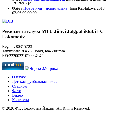
17 17:21:19
06
фев
Новое имя – новая жизнь!
Irina Kablukova
2018-
02-06 09:00:00
Реквизиты клуба
MTÜ Jõhvi Jalgpalliklubi FC
Lokomotiv
Reg. nr: 80315723
Tammsaare 36a - 2, Jõhvi, Ida-Virumaa
EE622200221050664945
О клубе
Детская футбольная школа
Стадион
Фото
Видео
Контакты
© 2026 ФК Локомотив Йыхви. All Rights Reserved.