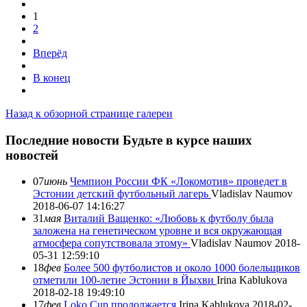
1
2
Вперёд
В конец
Назад к обзорной странице галереи
Последние новости
Будьте в курсе наших
новостей
07
июнь
Чемпион России ФК «Локомотив» проведет в
Эстонии детский футбольный лагерь
Vladislav Naumov
2018-06-07 14:16:27
31
мая
Виталий Ващенко: «Любовь к футболу была
заложена на генетическом уровне и вся окружающая
атмосфера сопутствовала этому»
Vladislav Naumov
2018-
05-31 12:59:10
18
фев
Более 500 футболистов и около 1000 болельщиков
отметили 100-летие Эстонии в Йыхви
Irina Kablukova
2018-02-18 19:49:10
17
фев
Loko Cup продолжается
Irina Kablukova
2018-02-