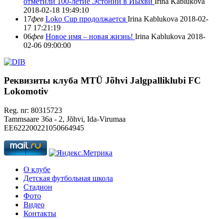
отметили 100-летие Эстонии в Йыхви
Irina Kablukova
2018-02-18 19:49:10
17
фев
Loko Cup продолжается
Irina Kablukova
2018-02-
17 17:21:19
06
фев
Новое имя – новая жизнь!
Irina Kablukova
2018-
02-06 09:00:00
Реквизиты клуба
MTÜ Jõhvi Jalgpalliklubi FC
Lokomotiv
Reg. nr: 80315723
Tammsaare 36a - 2, Jõhvi, Ida-Virumaa
EE622200221050664945
О клубе
Детская футбольная школа
Стадион
Фото
Видео
Контакты