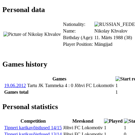
Personal data
Nationality:
Name:
Nikolay Khvalov
Birthday (Age):
11. Märts 1988 (38)
Player Position:
Mängijad
Games history
Games
19.06.2012
Tartu JK Tammeka
4
:
0
Jõhvi FC Lokomotiv
1
Games total
1
Personal statistics
Competition
Meeskond
Tipneri karikavõistlused 14/15
Jõhvi FC Lokomotiv
1
1
Tipneri karikavõistlused 13/14
Jõhvi FC Lokomotiv
1
0