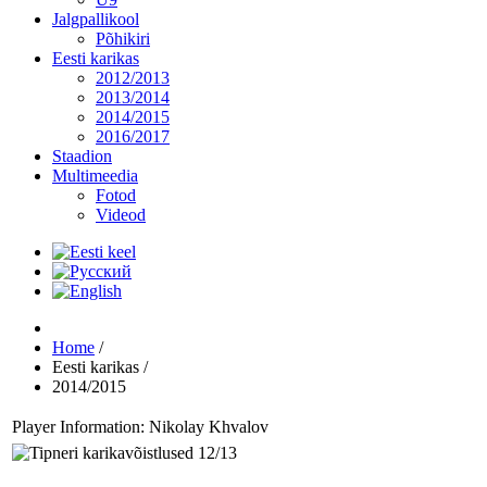
Jalgpallikool
Põhikiri
Eesti karikas
2012/2013
2013/2014
2014/2015
2016/2017
Staadion
Multimeedia
Fotod
Videod
Home
/
Eesti karikas
/
2014/2015
Player Information: Nikolay Khvalov