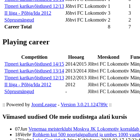
Tipneri karikavõistlused 12/13
Jõhvi FC Lokomotiv
1
1
II liiga - Põhja/Ida 2012
Jõhvi FC Lokomotiv
3
3
Sõprusmängud
Jõhvi FC Lokomotiv
2
2
Career Total
8
7
Playing career
Competition
Hooaeg
Meeskond
Func
Tipneri karikavõistlused 14/15
2014/2015
Jõhvi FC Lokomotiv
Mäng
Tipneri karikavõistlused 13/14
2013/2014
Jõhvi FC Lokomotiv
Mäng
Tipneri karikavõistlused 12/13
2012/2013
Jõhvi FC Lokomotiv
Mäng
II liiga - Põhja/Ida 2012
2012
Jõhvi FC Lokomotiv
Mäng
Sõprusmängud
-
Jõhvi FC Lokomotiv
Mäng
:: Powered by
JoomLeague
-
Version 3.0.21.124789c
::
Viimased uudised
Ole meie uudistega alati kursis
07
Jun
Venemaa meisterklubi Moskva JK Lokomotiv korraldab Ees
18
Veebr
Rohkem kui 500 noorjalgpallurid ja umbes 1000 vaatlej