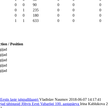
0
0
90
0
0
0
0
1
235
0
0
0
0
0
180
0
0
0
1
1
633
0
0
0
tion / Position
ijad
ijad
ijad
ijad
ijad
tis laste jalgpallilaagri
Vladislav Naumov
2018-06-07 14:17:41
ad tähistasid Jõhvis Eesti Vabariigi 100. aastapäeva
Irina Kablukova
2