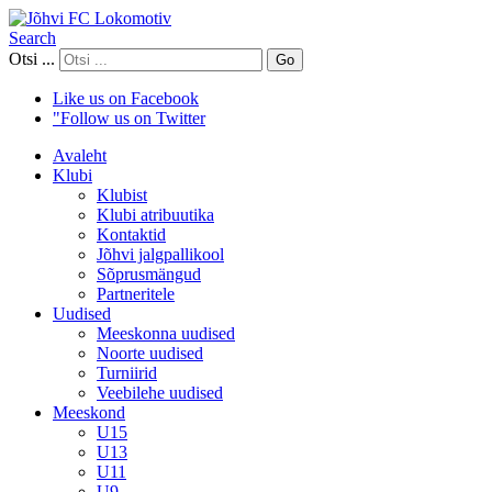
Search
Otsi ...
Go
Like us on Facebook
"Follow us on Twitter
Avaleht
Klubi
Klubist
Klubi atribuutika
Kontaktid
Jõhvi jalgpallikool
Sõprusmängud
Partneritele
Uudised
Meeskonna uudised
Noorte uudised
Turniirid
Veebilehe uudised
Meeskond
U15
U13
U11
U9