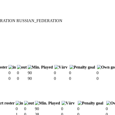
RUSSIAN_FEDERATION
0
0
90
0
0
0
0
0
90
0
0
0
0
0
90
0
0
0
1
0
38
0
0
0