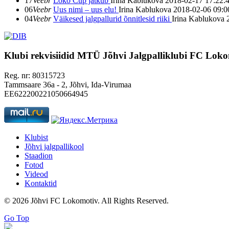
17
Veebr
Loko Cup jätkub
Irina Kablukova
2018-02-17 17:22:
06
Veebr
Uus nimi – uus elu!
Irina Kablukova
2018-02-06 09:0
04
Veebr
Väikesed jalgpallurid õnnitlesid riiki
Irina Kablukova
Klubi rekvisiidid
MTÜ Jõhvi Jalgpalliklubi FC Loko
Reg. nr: 80315723
Tammsaare 36a - 2, Jõhvi, Ida-Virumaa
EE622200221050664945
Klubist
Jõhvi jalgpallikool
Staadion
Fotod
Videod
Kontaktid
© 2026 Jõhvi FC Lokomotiv. All Rights Reserved.
Go Top